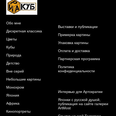
Обо мне
Выставки и публикации
Дискретная классика
Примерка картины
Цветы
Упаковка картины
Кубы
Оплата и доставка
Природа
Партнерская программа
Детство
Политика
конфиденциальности
Вне серий
Небольшие картины
Монохром
Интервью для Артократии
Я
пония
Японки с русской душой,
Африка
публикация на сайте галереи
ArtMost
Кинопортреты
Ссылка на мой Телеграм-