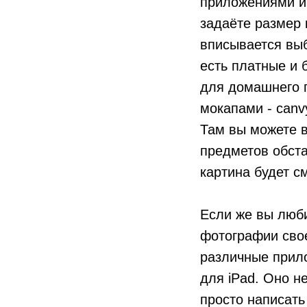
приложениями и 
задаёте размер 
вписывается выб
есть платные и 
для домашнего п
мокапами - canv
Там вы можете в
предметов обста
картина будет см
Если же вы люби
фотографии свое
различные прил
для iPad. Оно н
просто написать