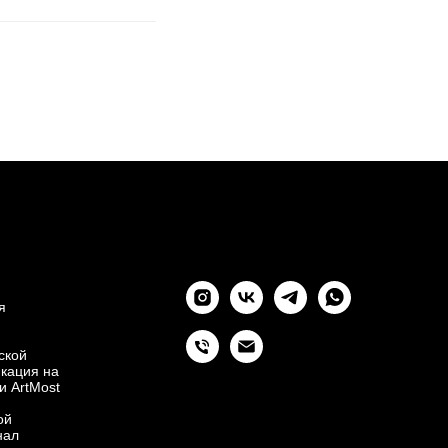
я
ской
икация на
и ArtMost
ой
нал