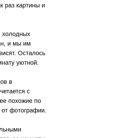
к раз картины и
и холодных
ан, и мы им
висят. Осталось
мнату уютной.
ов в
четается с
ее похожие по
 от фотографии.
альными