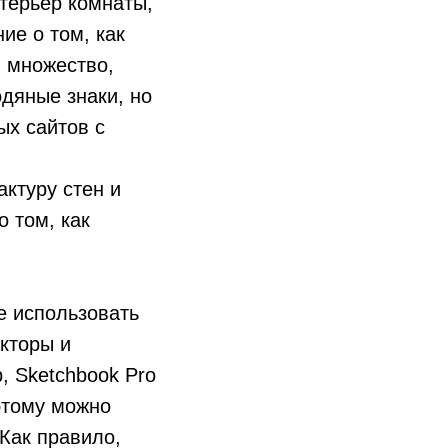
терьер комнаты,
ие о том, как
й множество,
дяные знаки, но
ых сайтов с
ктуру стен и
 том, как
е использовать
кторы и
 Sketchbook Pro
оэтому можно
 Как правило,